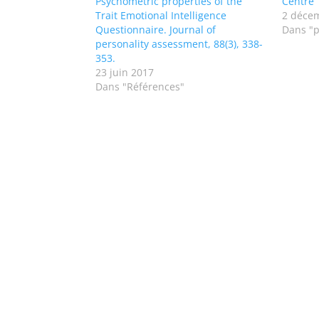
Psychometric properties of the
Centre
Trait Emotional Intelligence
2 déce
Questionnaire. Journal of
Dans "p
personality assessment, 88(3), 338-
353.
23 juin 2017
Dans "Références"