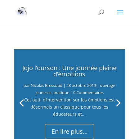
Jojo l’ourson : Une journée pleine
d’émotions
par
Nicolas Bressoud
|
28 octobre 2019
|
ouvrage
jeunesse
,
pratique
| 0 Commentaires
Cet outil d’intervention sur les émotions est
désormais un classique pour tous les
éducateurs et...
En lire plus...