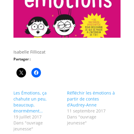
Isabelle Filliozat
Partager :
Les Émotions, ça
Réfléchir les émotions à
chahute un peu,
partir de contes
beaucoup,
d’Audrey-Anne
énormément…
11 septembre 2017
19 juillet 2017
Dans "ouvrage
Dans "ouvrage
jeunesse"
jeunesse"